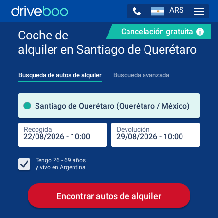
ARS
Navig
Cancelación gratuita
Coche de
alquiler en Santiago de Querétaro
Búsqueda de autos de alquiler
Búsqueda avanzada
luga
Santiago de Querétaro (Querétaro / México)
Recogida
Devolución
Luga
Rec
Tengo
26 - 69
años
y vivo en
Argentina
Encontrar autos de alquiler