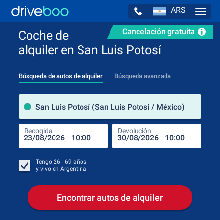
ARS
Navig
Cancelación gratuita
Coche de
alquiler en San Luis Potosí
Búsqueda de autos de alquiler
Búsqueda avanzada
luga
San Luis Potosí (San Luis Potosí / México)
Recogida
Devolución
Luga
Rec
Tengo
26 - 69
años
y vivo en
Argentina
Encontrar autos de alquiler