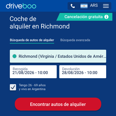
ARS
Navig
Cancelación gratuita
Coche de
alquiler en Richmond
Búsqueda de autos de alquiler
Búsqueda avanzada
luga
Richmond (Virginia / Estados Unidos de América)
Recogida
Devolución
Luga
Rec
Tengo
26 - 69
años
y vivo en
Argentina
Encontrar autos de alquiler