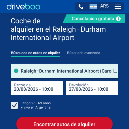
ARS
Navig
Cancelación gratuita
Coche de
alquiler en el Raleigh–Durham
International Airport
Búsqueda de autos de alquiler
Búsqueda avanzada
luga
Raleigh–Durham International Airport (Carolina del Norte / Estados Unidos de América)
Recogida
Devolución
Luga
Rec
Tengo
26 - 69
años
y vivo en
Argentina
Encontrar autos de alquiler