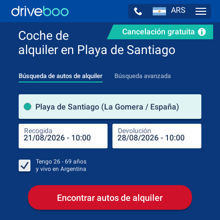
ARS
Navig
Cancelación gratuita
Coche de
alquiler en Playa de Santiago
Búsqueda de autos de alquiler
Búsqueda avanzada
luga
Playa de Santiago (La Gomera / España)
Recogida
Devolución
Luga
Rec
Tengo
26 - 69
años
y vivo en
Argentina
Encontrar autos de alquiler