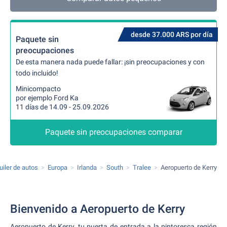
desde 37.000 ARS por día
Paquete sin
preocupaciones
De esta manera nada puede fallar: ¡sin preocupaciones y con
todo incluido!
Minicompacto
por ejemplo Ford Ka
11 días de 14.09 - 25.09.2026
Paquete sin preocupaciones comparar
uiler de autos
Europa
Irlanda
South
Tralee
Aeropuerto de Kerry
Bienvenido a Aeropuerto de Kerry
Aeropuerto de Kerry, tu puerta de entrada a la pintoresca región