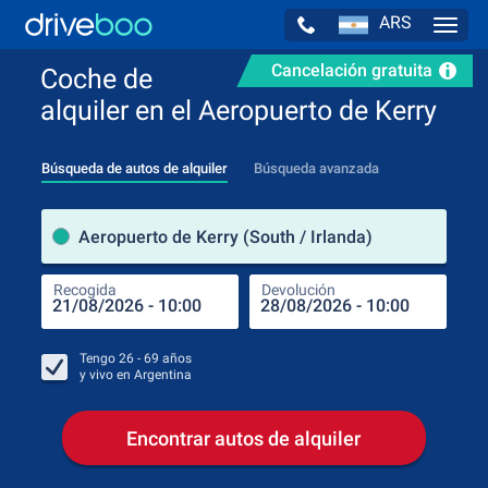
ARS
Navig
Cancelación gratuita
Coche de
alquiler en el Aeropuerto de Kerry
Búsqueda de autos de alquiler
Búsqueda avanzada
luga
Aeropuerto de Kerry (South / Irlanda)
Recogida
Devolución
Luga
Rec
Tengo
26 - 69
años
y vivo en
Argentina
Encontrar autos de alquiler