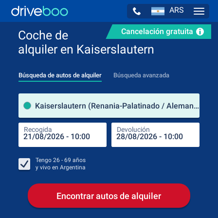
ARS
Navig
Cancelación gratuita
Coche de
alquiler en Kaiserslautern
Búsqueda de autos de alquiler
Búsqueda avanzada
luga
Kaiserslautern (Renania-Palatinado / Alemania)
Recogida
Devolución
Luga
Rec
Tengo
26 - 69
años
y vivo en
Argentina
Encontrar autos de alquiler