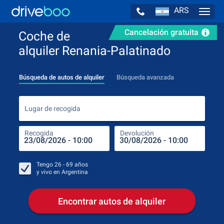
ARS
Navig
Cancelación gratuita
Coche de
alquiler Renania-Palatinado
Búsqueda de autos de alquiler
Búsqueda avanzada
Luga
Lugar de recogida
Recogida
Devolución
Luga
Rec
Tengo
26 - 69
años
y vivo en
Argentina
Encontrar autos de alquiler