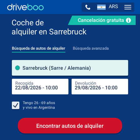
ARS
Navig
Cancelación gratuita
Coche de
alquiler en Sarrebruck
Búsqueda de autos de alquiler
Búsqueda avanzada
luga
Sarrebruck (Sarre / Alemania)
Recogida
Devolución
Luga
Rec
Tengo
26 - 69
años
y vivo en
Argentina
Encontrar autos de alquiler