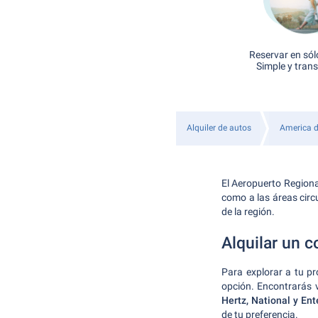
Reservar en sól
Simple y tran
Alquiler de autos
America d
El Aeropuerto Regional
como a las áreas circu
de la región.
Alquilar un 
Para explorar a tu pro
opción. Encontrarás 
Hertz, National y Ent
de tu preferencia.