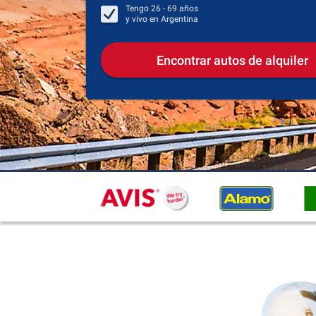
Tengo
26 - 69
años
y vivo en
Argentina
Encontrar autos de alquiler