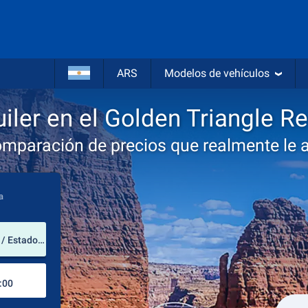
ARS
Modelos de vehículos
iler en el Golden Triangle Re
omparación de precios que realmente le 
a
lugar de alquiler
Golden Triangle Regional Airport (Misisipi / Estados Unidos de América)
Lugar de devolución