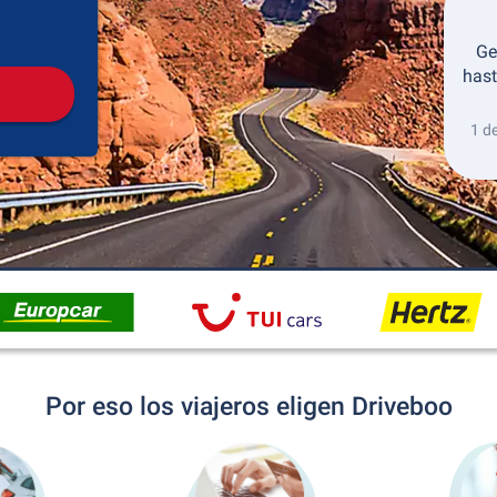
Recogida
Devolución
Ge
hast
1 d
Por eso los viajeros eligen Driveboo