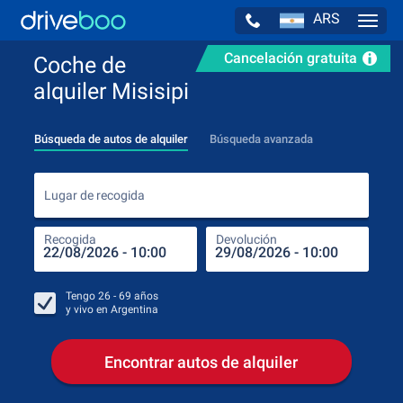
ARS
Navig
Cancelación gratuita
Coche de
alquiler Misisipi
Búsqueda de autos de alquiler
Búsqueda avanzada
Luga
Lugar de recogida
Recogida
Devolución
Luga
Rec
Tengo
26 - 69
años
y vivo en
Argentina
Encontrar autos de alquiler