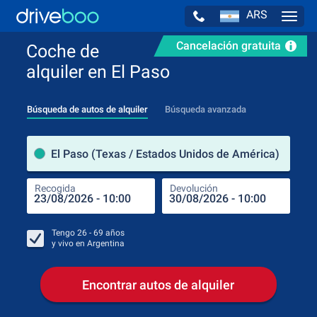
ARS
Navig
Cancelación gratuita
Coche de
alquiler en El Paso
Búsqueda de autos de alquiler
Búsqueda avanzada
luga
El Paso (Texas / Estados Unidos de América)
Recogida
Devolución
Luga
Rec
Tengo
26 - 69
años
y vivo en
Argentina
Encontrar autos de alquiler