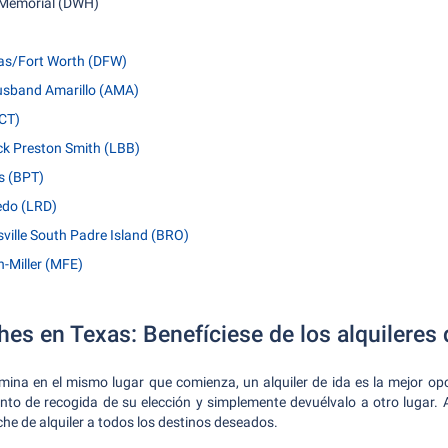
 Memorial (DWH)
las/Fort Worth (DFW)
Husband Amarillo (AMA)
CT)
ck Preston Smith (LBB)
s (BPT)
edo (LRD)
ville South Padre Island (BRO)
n-Miller (MFE)
hes en Texas: Benefíciese de los alquileres 
rmina en el mismo lugar que comienza, un alquiler de ida es la mejor opc
unto de recogida de su elección y simplemente devuélvalo a otro lugar. 
che de alquiler a todos los destinos deseados.