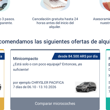
o 3 pasos.
Cancelación gratuita hasta 24
Asesoramie
sparente.
horas antes del inicio del
nuestr
alquiler.
comendamos las siguientes ofertas de alqui
ía
desde 84.500 ARS por día
Minicompacto
¿Está solo o con poco equipaje? Entonces, ¡es
suficiente!
y
por ejemplo CHRYSLER PACIFICA
7 días de 06.10 - 13.10.2026
7
Comparar microcoches