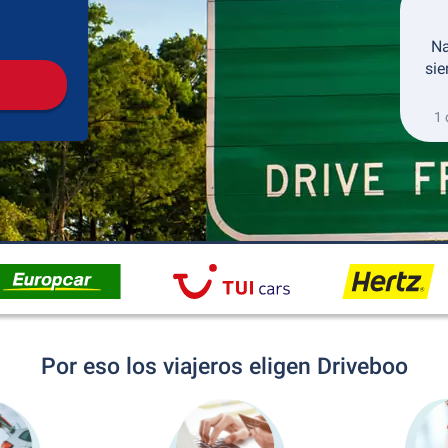
Recogida
Devolución
Na
sie
1 
Por eso los viajeros eligen Driveboo