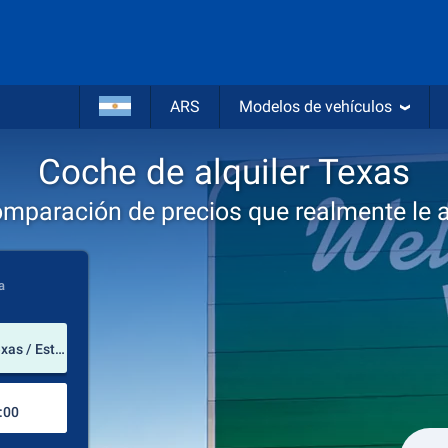
ARS
Modelos de vehículos
Coche de alquiler Texas
omparación de precios que realmente le 
a
lugar de alquiler
Dallas/Fort Worth International Airport (Texas / Estados Unidos de América)
Lugar de devolución