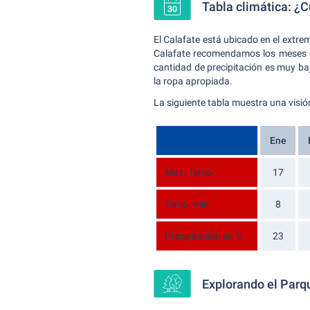
Tabla climática: ¿C
El Calafate está ubicado en el extre
Calafate recomendamos los meses
cantidad de precipitación es muy ba
la ropa apropiada.
La siguiente tabla muestra una visión
Ene
Max. Temp.
17
Temp. mín.
8
Precipitación en %
23
Explorando el Parqu