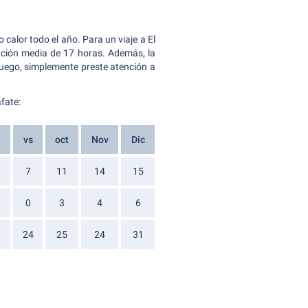
calor todo el año. Para un viaje a El
ración media de 17 horas. Además, la
Luego, simplemente preste atención a
fate:
a
vs
oct
Nov
Dic
7
11
14
15
0
3
4
6
24
25
24
31