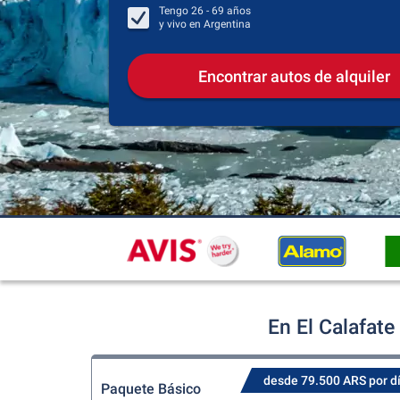
Tengo
26 - 69
años
y vivo en
Argentina
Encontrar autos de alquiler
En El Calafate
desde 79.500 ARS por d
Paquete Básico