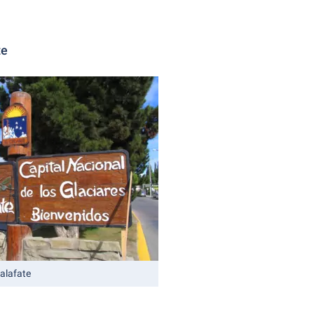
te
Calafate