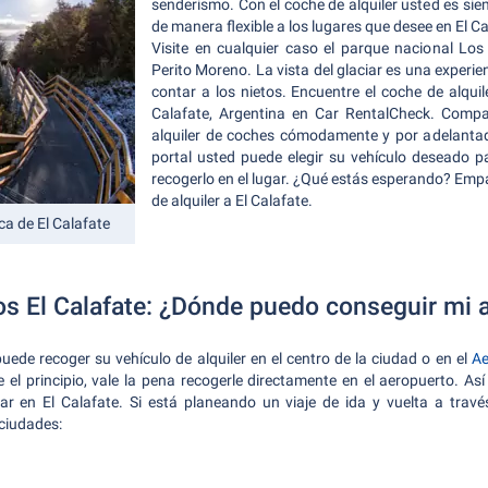
senderismo. Con el coche de alquiler usted es si
de manera flexible a los lugares que desee en El Ca
Visite en cualquier caso el parque nacional Los
Perito Moreno. La vista del glaciar es una experi
contar a los nietos. Encuentre el coche de alqu
Calafate, Argentina en Car RentalCheck. Compa
alquiler de coches cómodamente y por adelantad
portal usted puede elegir su vehículo deseado p
recogerlo en el lugar. ¿Qué estás esperando? Empa
de alquiler a El Calafate.
ca de El Calafate
os El Calafate: ¿Dónde puedo conseguir mi a
puede recoger su vehículo de alquiler en el centro de la ciudad o en el
Ae
e el principio, vale la pena recogerle directamente en el aeropuerto. A
r en El Calafate. Si está planeando un viaje de ida y vuelta a trav
 ciudades: