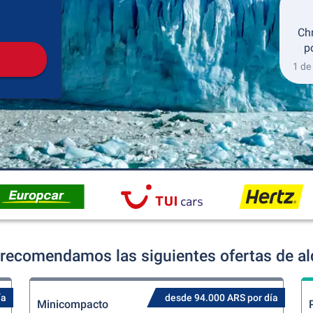
Recogida
Devolución
Ch
p
1 de
 recomendamos las siguientes ofertas de al
ía
desde 94.000 ARS por día
Minicompacto