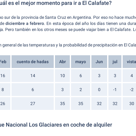
uál es el mejor momento para ir a El Calafate?
mo sur de la provincia de Santa Cruz en Argentina. Por eso no hace mucho 
 de
diciembre a febrero
. En esta época del año los días tienen una du
ja. Pero también en los otros meses se puede viajar bien a El Calafate. 
 general de las temperaturas y la probabilidad de precipitación en El Cala
Feb
cuento de hadas
Abr
mayo
Jun
jul
vist
16
14
10
6
3
3
4
8
6
3
2
0
-1
-2
26
27
35
35
32
32
30
e Nacional Los Glaciares en coche de alquiler