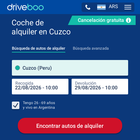
ARS
Navig
Cancelación gratuita
Coche de
alquiler en Cuzco
Búsqueda de autos de alquiler
Búsqueda avanzada
luga
Cuzco (Peru)
Recogida
Devolución
Luga
Rec
Tengo
26 - 69
años
y vivo en
Argentina
Encontrar autos de alquiler