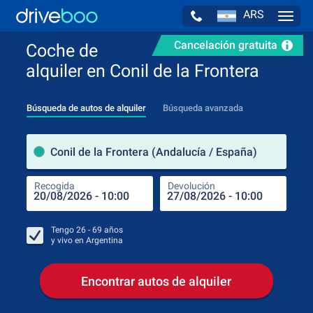
ARS
Navig
Cancelación gratuita
Coche de
alquiler en Conil de la Frontera
Búsqueda de autos de alquiler
Búsqueda avanzada
luga
Conil de la Frontera (Andalucía / España)
Recogida
Devolución
Luga
Rec
Tengo
26 - 69
años
y vivo en
Argentina
Encontrar autos de alquiler