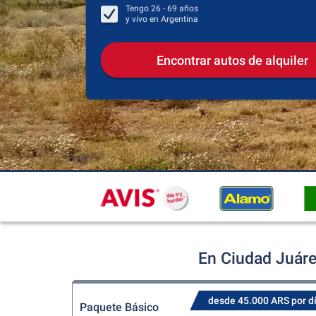
Tengo
26 - 69
años
y vivo en
Argentina
Encontrar autos de alquiler
En Ciudad Juáre
desde 45.000 ARS por d
Paquete Básico