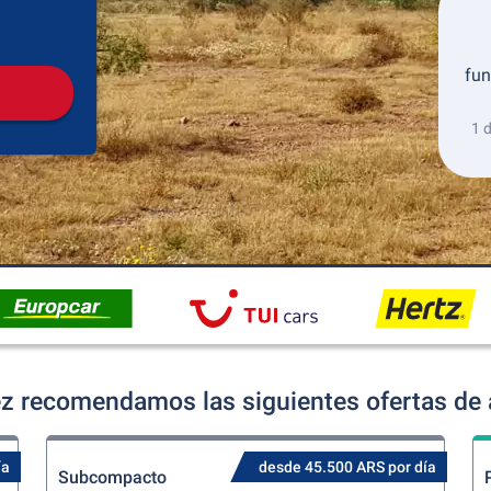
Recogida
Devolución
fun
1 
z recomendamos las siguientes ofertas de a
ía
desde 45.500 ARS por día
Subcompacto