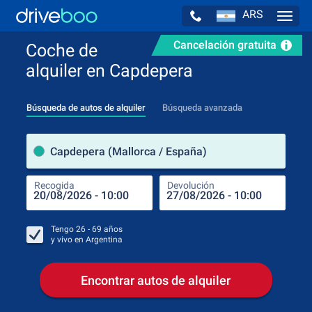
ARS
Navig
Cancelación gratuita
Coche de
alquiler en Capdepera
Búsqueda de autos de alquiler
Búsqueda avanzada
luga
Capdepera (Mallorca / España)
Recogida
Devolución
Luga
Rec
Tengo
26 - 69
años
y vivo en
Argentina
Encontrar autos de alquiler