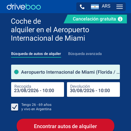
ARS
Navig
Cancelación gratuita
Coche de
alquiler en el Aeropuerto
Internacional de Miami
Búsqueda de autos de alquiler
Búsqueda avanzada
luga
Aeropuerto Internacional de Miami (Florida / Estados Unidos de América)
Recogida
Devolución
Luga
Rec
Tengo
26 - 69
años
y vivo en
Argentina
Encontrar autos de alquiler