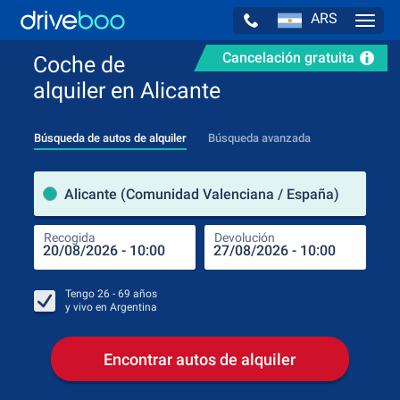
ARS
Navig
Cancelación gratuita
Coche de
alquiler en Alicante
Búsqueda de autos de alquiler
Búsqueda avanzada
luga
Alicante (Comunidad Valenciana / España)
Recogida
Devolución
Luga
Rec
Tengo
26 - 69
años
y vivo en
Argentina
Encontrar autos de alquiler