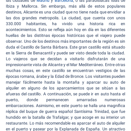
las ciudades de
Madrid
y
Barcelona
, o las paradisíacas islas de
Ibiza y Mallorca. Sin embargo, más allá de estos populares
destinos, Alicante es una ciudad que no tiene nada que envidiar a
las dos grandes metropolis. La ciudad, que cuenta con unos
330.000 habitantes, ha vivido una historia rica en
acontecimientos. Esto se refleja aún hoy en día en las diferentes
huellas de las distitnas épocas históricas que el viajero puede
observar. Uno de los destinos más importantes de la región es sin
duda el Castillo de Santa Bárbara. Este gran castillo está situado
en la Sierra de Benacantil y puede ser visto desde toda la ciudad.
Lo viajeros que se decidan a visitarlo disfrutarán de una
impresionante vista de Alicante y el Mar Mediterráneo. Entre otras
muchas cosas, en este castillo se encuentran vestigios de las
épocas romana, árabe y la Edad de Bronce. Los visitantes pueden
manejar fácilmente hasta la montaña y aparcar su auto de
alquiler en alguno de los aparcamientos que se sitúan a las
afueras del castillo. A continuación, se puede ir en auto hasta el
puerto, donde permanecen amarradas numerosas
embarcaciones. Asimismo, en este puerto se halla una magnífica
réplica del buque de guerra español Santísima Trinidad, que fue
hundido en la batalla de Trafalgar, y que acoge en su interior un
restaurante. Lo más recomendable es aparcar el auto de alquiler
en el puerto y pasear por la Explanada de España. Un atractivo