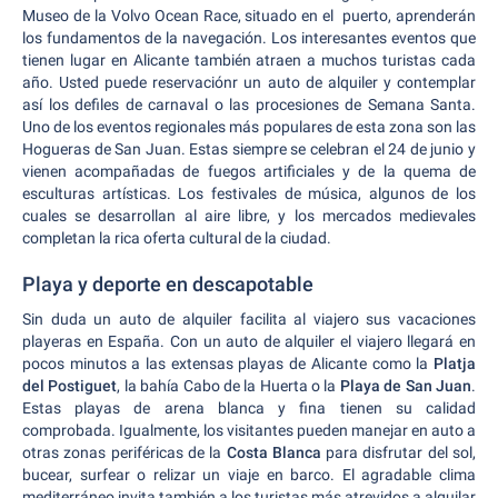
Museo de la Volvo Ocean Race, situado en el puerto, aprenderán
los fundamentos de la navegación. Los interesantes eventos que
tienen lugar en Alicante también atraen a muchos turistas cada
año. Usted puede reservaciónr un auto de alquiler y contemplar
así los defiles de carnaval o las procesiones de Semana Santa.
Uno de los eventos regionales más populares de esta zona son las
Hogueras de San Juan. Estas siempre se celebran el 24 de junio y
vienen acompañadas de fuegos artificiales y de la quema de
esculturas artísticas. Los festivales de música, algunos de los
cuales se desarrollan al aire libre, y los mercados medievales
completan la rica oferta cultural de la ciudad.
Playa y deporte en descapotable
Sin duda un auto de alquiler facilita al viajero sus vacaciones
playeras en España. Con un auto de alquiler el viajero llegará en
pocos minutos a las extensas playas de Alicante como la
Platja
del Postiguet
, la bahía Cabo de la Huerta o la
Playa de San Juan
.
Estas playas de arena blanca y fina tienen su calidad
comprobada. Igualmente, los visitantes pueden manejar en auto a
otras zonas periféricas de la
Costa Blanca
para disfrutar del sol,
bucear, surfear o relizar un viaje en barco. El agradable clima
mediterráneo invita también a los turistas más atrevidos a alquilar