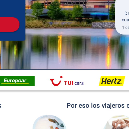
Recogida
Devolución
Da
cua
1 d
s
Por eso los viajeros 