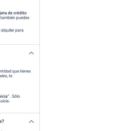
jeta de crédito
r también puedes
alquiler para
antidad que tienes
les, te
uicia"
. Sólo
uicia.
a?