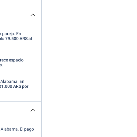
n pareja. En
olo
79.500 ARS al
rece espacio
s.
e Alabama. En
21.000 ARS por
en Alabama. El pago