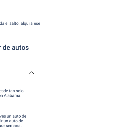
a el salto, alquila ese
r de autos
esde tan solo
 en Alabama.
ves un auto de
r un auto de
por
semana.