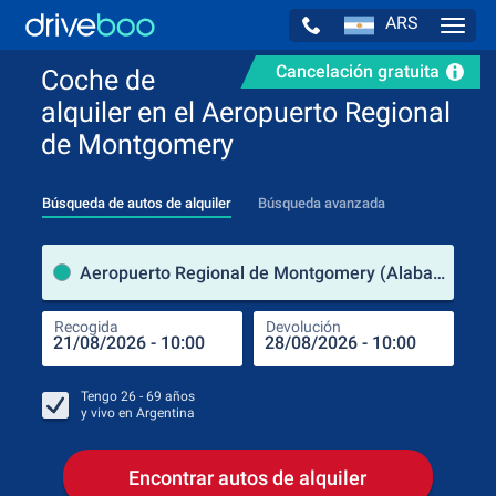
ARS
Navig
Cancelación gratuita
Coche de
alquiler en el Aeropuerto Regional
de Montgomery
Búsqueda de autos de alquiler
Búsqueda avanzada
luga
Aeropuerto Regional de Montgomery (Alabama / Estados Unidos de América)
Recogida
Devolución
Luga
Rec
Tengo
26 - 69
años
y vivo en
Argentina
Encontrar autos de alquiler