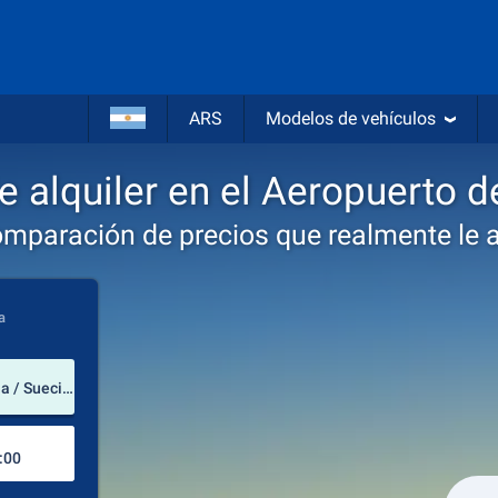
ARS
Modelos de vehículos
e alquiler en el Aeropuerto 
omparación de precios que realmente le 
a
lugar de alquiler
Aeropuerto de Malmö (Provincia de Escania / Suecia)
Lugar de devolución