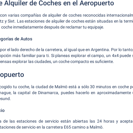
e Alquiler de Coches en el Aeropuerto
con varias compañías de alquiler de coches reconocidas internacionalme
z y Sixt. Las estaciones de alquiler de coches están situadas en la termi
u coche inmediatamente después de reclamar tu equipaje.
egorías de Autos
or el lado derecho de la carretera, al igual que en Argentina. Por lo tant
a opción más familiar para ti. Si planeas explorar el campo, un 4x4 puede
piensas explorar las ciudades, un coche compacto es suficiente.
ropuerto
ogido tu coche, la ciudad de Malmö está a sólo 30 minutos en coche po
hague, la capital de Dinamarca, puedes hacerlo en aproximadamente
esund.
cio
a de las estaciones de servicio están abiertas las 24 horas y aceptan
taciones de servicio en la carretera E65 camino a Malmö.