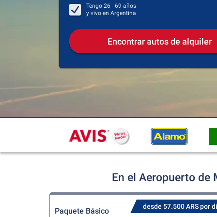
Tengo
26 - 69
años
y vivo en
Argentina
Encontrar autos de alquiler
En el Aeropuerto de 
desde 57.500 ARS por d
Paquete Básico