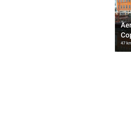
Ae
Co
47 km