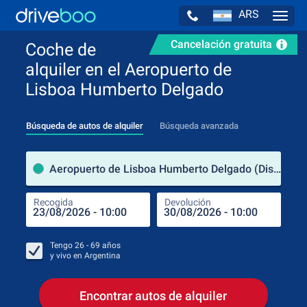
ARS
Navig
Cancelación gratuita
Coche de
alquiler en el Aeropuerto de
Lisboa Humberto Delgado
Búsqueda de autos de alquiler
Búsqueda avanzada
luga
Aeropuerto de Lisboa Humberto Delgado (Distrito de Lisboa / Portugal)
Recogida
Devolución
Luga
Rec
Tengo
26 - 69
años
y vivo en
Argentina
Encontrar autos de alquiler