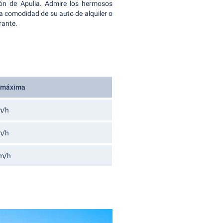
ión de Apulia. Admire los hermosos
la comodidad de su auto de alquiler o
rante.
 máxima
m/h
m/h
m/h