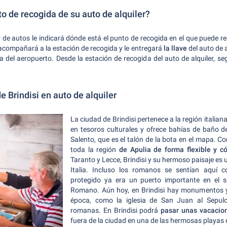
o de recogida de su auto de alquiler?
r de autos le indicará dónde está el punto de recogida en el que puede r
acompañará a la estación de recogida y le entregará
la llave
del auto de a
 del aeropuerto. Desde la estación de recogida del auto de alquiler, se
e Brindisi en auto de alquiler
La ciudad de Brindisi pertenece a la región italian
en tesoros culturales y ofrece bahías de baño d
Salento, que es el talón de la bota en el mapa. Co
toda la región
de Apulia de forma flexible y 
Taranto y Lecce, Brindisi y su hermoso paisaje es
Italia. Incluso los romanos se sentían aquí 
protegido ya era un puerto importante en el su
Romano. Aún hoy, en Brindisi hay monumentos y 
época, como la iglesia de San Juan al Sepul
romanas. En Brindisi podrá
pasar unas vacacion
fuera de la ciudad en una de las hermosas playas d