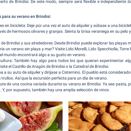
erto de Brindisi. De este modo, siempre será flexible e independiente
 para su verano en Brindisi
:
s en bicicleta: Deje por una vez el auto de alquiler y súbase a una bicicle
avés de hermosos olivares y granjas. Sienta la brisa veraniega en su pelo y 
de Brindisi y sus alrededores: Desde Brindisi puede explorar las playas
ía un verano sin playa y mar? Visite Lido Morelli, Lido Specchiolla, Torre 
do el mundo encontrará algo a su gusto en verano.
cultura: También hay algo para todos los que quieran experimentar alg
ite el Castillo de Aragón de Brindisi o la Catedral de Brindisi.
ba a su auto de alquiler y diríjase a Cisternino. El pueblo está considerad
 trullos. Así que la excursión perfecta para un día de verano.
rute de una cocina variada durante su verano en Brindisi. Ya sea pasta, p
 Y, por supuesto, también hay una amplia selección de vinos.