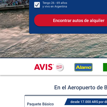
Tengo
26 - 69
años
y vivo en
Argentina
Encontrar autos de alquiler
En el Aeropuerto de B
desde 17.000 ARS por d
Paquete Básico