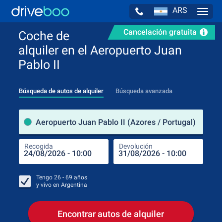
ARS
Navig
Cancelación gratuita
Coche de
alquiler en el Aeropuerto Juan
Pablo II
Búsqueda de autos de alquiler
Búsqueda avanzada
luga
Aeropuerto Juan Pablo II (Azores / Portugal)
Recogida
Devolución
Luga
Rec
Tengo
26 - 69
años
y vivo en
Argentina
Encontrar autos de alquiler