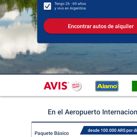
Tengo
26 - 69
años
y vivo en
Argentina
Encontrar autos de alquiler
En el Aeropuerto Internacion
desde 100.000 ARS por d
Paquete Básico