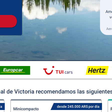
Recogida
Devolución
Ame
v
Aer
al de Victoria recomendamos las siguientes
ía
desde 245.000 ARS por día
Minicompacto