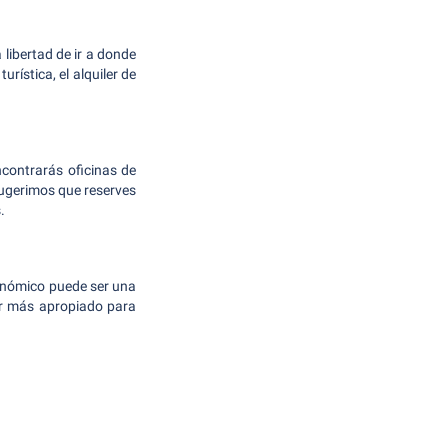
libertad de ir a donde
rística, el alquiler de
ncontrarás oficinas de
sugerimos que reserves
.
conómico puede ser una
er más apropiado para