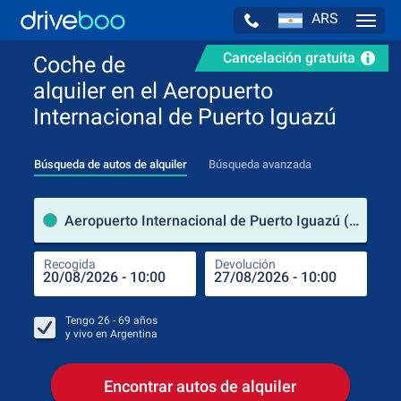
ARS
Navig
Cancelación gratuita
Coche de
alquiler en el Aeropuerto
Internacional de Puerto Iguazú
Búsqueda de autos de alquiler
Búsqueda avanzada
luga
Aeropuerto Internacional de Puerto Iguazú (Argentina)
Recogida
Devolución
Luga
Rec
Tengo
26 - 69
años
y vivo en
Argentina
Encontrar autos de alquiler