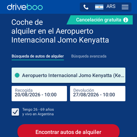
ARS
Navig
Cancelación gratuita
Coche de
alquiler en el Aeropuerto
Internacional Jomo Kenyatta
Búsqueda de autos de alquiler
Búsqueda avanzada
luga
Aeropuerto Internacional Jomo Kenyatta (Kenia)
Recogida
Devolución
Luga
Rec
Tengo
26 - 69
años
y vivo en
Argentina
Encontrar autos de alquiler