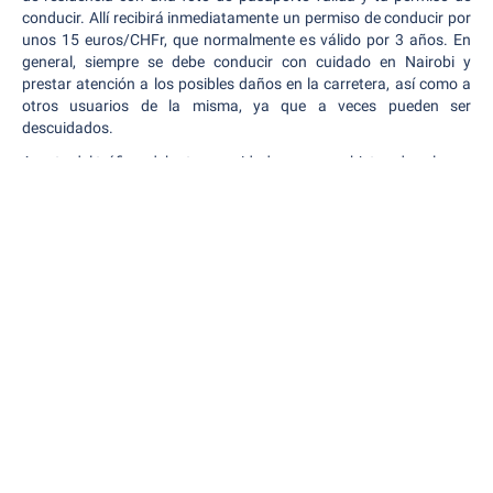
conducir. Allí recibirá inmediatamente un permiso de conducir por
unos 15 euros/CHFr, que normalmente es válido por 3 años. En
general, siempre se debe conducir con cuidado en Nairobi y
prestar atención a los posibles daños en la carretera, así como a
otros usuarios de la misma, ya que a veces pueden ser
descuidados.
Aparte del tráfico, debe tener cuidado con sus objetos de valor en
Nairobi y vigilarlos siempre, porque Nairobi también tiene el apodo
de
"Nairobbery"
.
Sus datos están seguros con nosotros