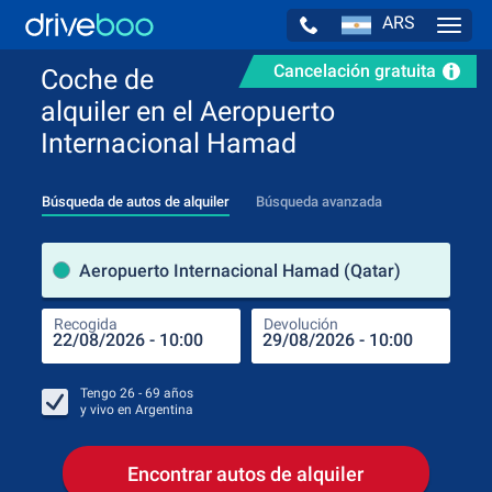
ARS
Navig
Cancelación gratuita
Coche de
alquiler en el Aeropuerto
Internacional Hamad
Búsqueda de autos de alquiler
Búsqueda avanzada
luga
Aeropuerto Internacional Hamad (Qatar)
Recogida
Devolución
Luga
Rec
Tengo
26 - 69
años
y vivo en
Argentina
Encontrar autos de alquiler