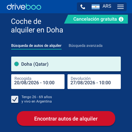
ARS
Navig
Cancelación gratuita
Coche de
alquiler en Doha
Búsqueda de autos de alquiler
Búsqueda avanzada
luga
Doha (Qatar)
Recogida
Devolución
Luga
Rec
Tengo
26 - 69
años
y vivo en
Argentina
Encontrar autos de alquiler