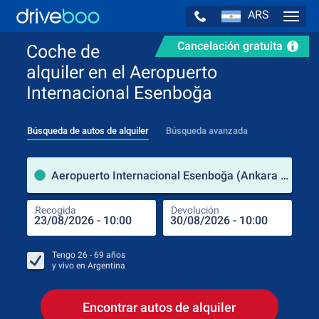
ARS
Navig
Cancelación gratuita
Coche de
alquiler en el Aeropuerto
Internacional Esenboğa
Búsqueda de autos de alquiler
Búsqueda avanzada
luga
Aeropuerto Internacional Esenboğa (Ankara / Turquía)
Recogida
Devolución
Luga
Rec
Tengo
26 - 69
años
y vivo en
Argentina
Encontrar autos de alquiler