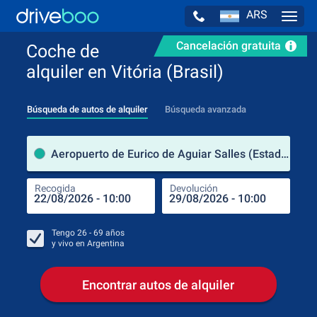
ARS
Navig
Cancelación gratuita
Coche de
alquiler en Vitória (Brasil)
Búsqueda de autos de alquiler
Búsqueda avanzada
luga
Aeropuerto de Eurico de Aguiar Salles (Estado de Espírito Santo / Brasil)
Recogida
Devolución
Luga
Rec
Tengo
26 - 69
años
y vivo en
Argentina
Encontrar autos de alquiler