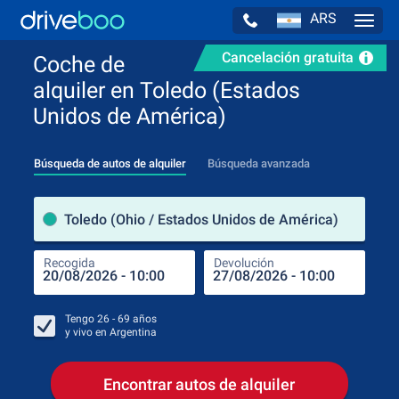
ARS
Navig
Cancelación gratuita
Coche de
alquiler en Toledo (Estados
Unidos de América)
Búsqueda de autos de alquiler
Búsqueda avanzada
luga
Toledo (Ohio / Estados Unidos de América)
Recogida
Devolución
Luga
Rec
Tengo
26 - 69
años
y vivo en
Argentina
Encontrar autos de alquiler