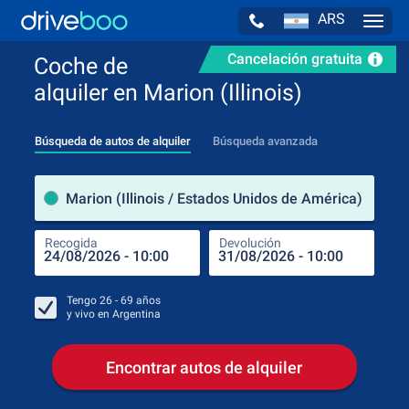
ARS
Navig
Cancelación gratuita
Coche de
alquiler en Marion (Illinois)
Búsqueda de autos de alquiler
Búsqueda avanzada
luga
Marion (Illinois / Estados Unidos de América)
Recogida
Devolución
Luga
Rec
Tengo
26 - 69
años
y vivo en
Argentina
Encontrar autos de alquiler