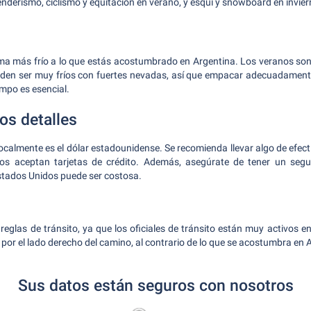
enderismo, ciclismo y equitación en verano, y esquí y snowboard en invier
ima más frío a lo que estás acostumbrado en Argentina. Los veranos son
ueden ser muy fríos con fuertes nevadas, así que empacar adecuadamente
empo es esencial.
os detalles
ocalmente es el dólar estadounidense. Se recomienda llevar algo de efec
tos aceptan tarjetas de crédito. Además, asegúrate de tener un segu
stados Unidos puede ser costosa.
 reglas de tránsito, ya que los oficiales de tránsito están muy activos 
or el lado derecho del camino, al contrario de lo que se acostumbra en 
Sus datos están seguros con nosotros