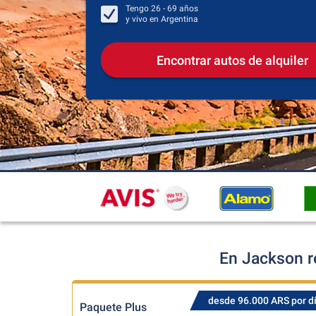
Tengo
26 - 69
años
y vivo en
Argentina
Encontrar autos de alquiler
En Jackson r
desde 96.000 ARS por d
Paquete Plus