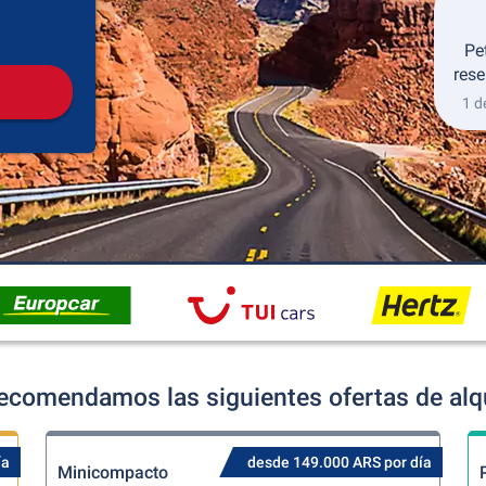
Recogida
Devolución
Pe
rese
1 d
ecomendamos las siguientes ofertas de alqu
ía
desde 149.000 ARS por día
Minicompacto