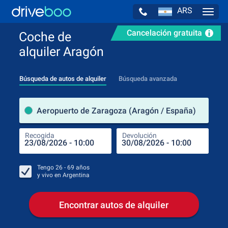
ARS
Navig
Cancelación gratuita
Coche de
alquiler Aragón
Búsqueda de autos de alquiler
Búsqueda avanzada
luga
Aeropuerto de Zaragoza (Aragón / España)
Recogida
Devolución
Luga
Rec
Tengo
26 - 69
años
y vivo en
Argentina
Encontrar autos de alquiler