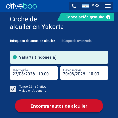
ARS
Navig
Cancelación gratuita
Coche de
alquiler en Yakarta
Búsqueda de autos de alquiler
Búsqueda avanzada
luga
Yakarta (Indonesia)
Recogida
Devolución
Luga
Rec
Tengo
26 - 69
años
y vivo en
Argentina
Encontrar autos de alquiler