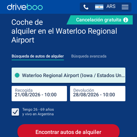
ARS
Navig
Cancelación gratuita
Coche de
alquiler en el Waterloo Regional
Airport
Búsqueda de autos de alquiler
Búsqueda avanzada
luga
Waterloo Regional Airport (Iowa / Estados Unidos de América)
Recogida
Devolución
Luga
Rec
Tengo
26 - 69
años
y vivo en
Argentina
Encontrar autos de alquiler