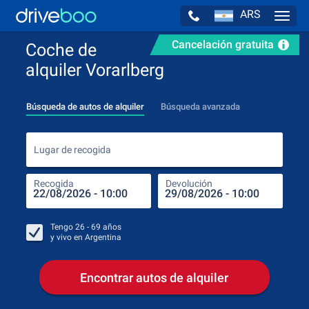
ARS
Navig
Cancelación gratuita
Coche de
alquiler Vorarlberg
Búsqueda de autos de alquiler
Búsqueda avanzada
Luga
Lugar de recogida
Recogida
Devolución
Luga
Rec
Tengo
26 - 69
años
y vivo en
Argentina
Encontrar autos de alquiler