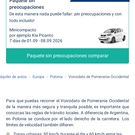
Paquete sin
preocupaciones
De esta manera nada puede fallar: ¡sin preocupaciones y con
todo incluido!
Minicompacto
por ejemplo Kia Picanto
7 días de 01.09 - 08.09.2026
Paquete sin preocupaciones comparar
Alquiler de autos
Europa
Polonia
Voivodato de Pomerania Occidental
Para que puedas recorrer el Voivodato de Pomerania Occidental
de la manera más segura y tranquila posible, es importante que
conozcas las reglas de tránsito locales. A diferencia de Argentina,
en Polonia se conduce por el lado derecho de la carretera. Los
límites de velocidad también difieren:
Zonas urbanas: 50 km/h durante el día y 60 km/h entre las