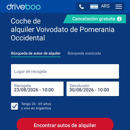
ARS
Navig
Cancelación gratuita
Coche de
alquiler Voivodato de Pomerania
Occidental
Búsqueda de autos de alquiler
Búsqueda avanzada
Luga
Lugar de recogida
Recogida
Devolución
Luga
Rec
Tengo
26 - 69
años
y vivo en
Argentina
Encontrar autos de alquiler