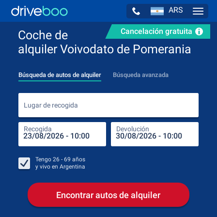
ARS
Navig
Cancelación gratuita
Coche de
alquiler Voivodato de Pomerania
Búsqueda de autos de alquiler
Búsqueda avanzada
Luga
Lugar de recogida
Recogida
Devolución
Luga
Rec
Tengo
26 - 69
años
y vivo en
Argentina
Encontrar autos de alquiler