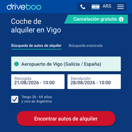
ARS
Navig
Cancelación gratuita
Coche de
alquiler en Vigo
Búsqueda de autos de alquiler
Búsqueda avanzada
luga
Aeropuerto de Vigo (Galicia / España)
Recogida
Devolución
Luga
Rec
Tengo
26 - 69
años
y vivo en
Argentina
Encontrar autos de alquiler