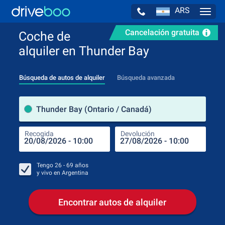
ARS
Navig
Cancelación gratuita
Coche de
alquiler en Thunder Bay
Búsqueda de autos de alquiler
Búsqueda avanzada
luga
Thunder Bay (Ontario / Canadá)
Recogida
Devolución
Luga
Rec
Tengo
26 - 69
años
y vivo en
Argentina
Encontrar autos de alquiler