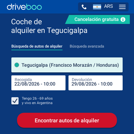
ARS
Navig
Cancelación gratuita
Coche de
alquiler en Tegucigalpa
Búsqueda de autos de alquiler
Búsqueda avanzada
luga
Tegucigalpa (Francisco Morazán / Honduras)
Recogida
Devolución
Luga
Rec
Tengo
26 - 69
años
y vivo en
Argentina
Encontrar autos de alquiler