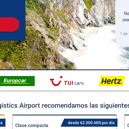
Recogida
Devolución
Na
sie
1 de
gistics Airport recomendamos las siguientes
ía
desde 62.000 ARS por día
Clase compacta