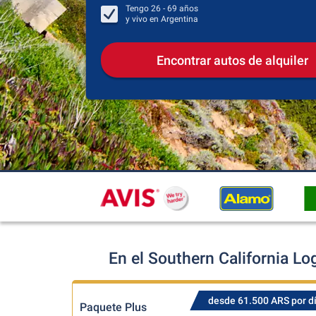
Tengo
26 - 69
años
y vivo en
Argentina
Encontrar autos de alquiler
En el Southern California Lo
desde 61.500 ARS por d
Paquete Plus