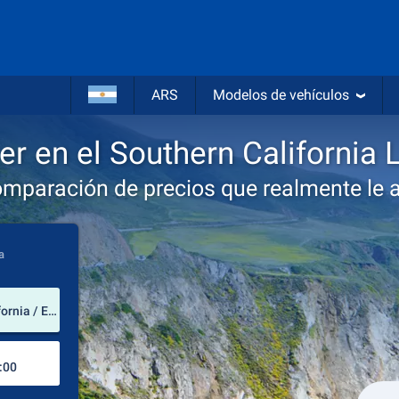
ARS
Modelos de vehículos
er en el Southern California L
omparación de precios que realmente le 
a
lugar de alquiler
Southern California Logistics Airport (California / Estados Unidos de América)
Lugar de devolución