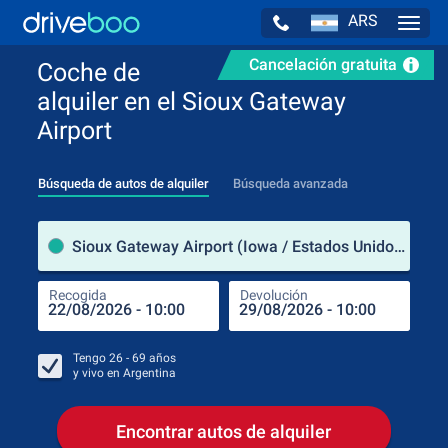
ARS
Navig
Cancelación gratuita
Coche de
alquiler en el Sioux Gateway
Airport
Búsqueda de autos de alquiler
Búsqueda avanzada
luga
Sioux Gateway Airport (Iowa / Estados Unidos de América)
Recogida
Devolución
Luga
Rec
Tengo
26 - 69
años
y vivo en
Argentina
Encontrar autos de alquiler