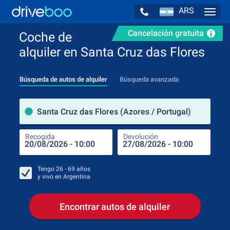
ARS
Navig
Cancelación gratuita
Coche de
alquiler en Santa Cruz das Flores
Búsqueda de autos de alquiler
Búsqueda avanzada
luga
Santa Cruz das Flores (Azores / Portugal)
Recogida
Devolución
Luga
Rec
Tengo
26 - 69
años
y vivo en
Argentina
Encontrar autos de alquiler