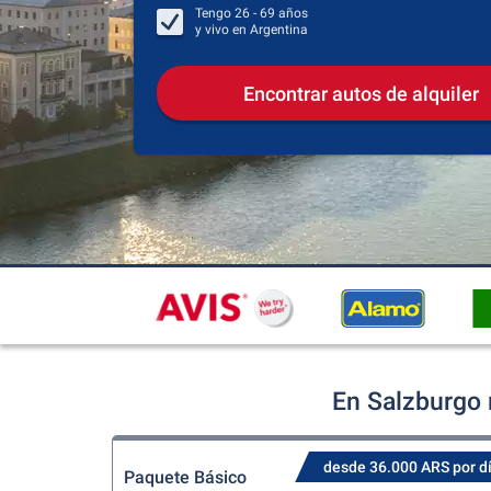
Tengo
26 - 69
años
y vivo en
Argentina
Encontrar autos de alquiler
En Salzburgo 
desde 36.000 ARS por d
Paquete Básico