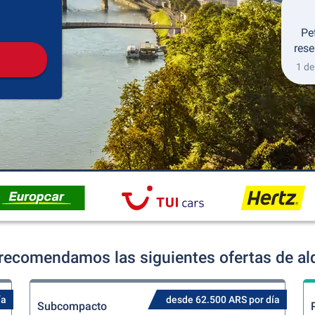
Recogida
Devolución
Pe
rese
1 de
recomendamos las siguientes ofertas de alq
ía
desde 62.500 ARS por día
Subcompacto