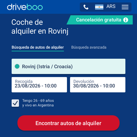
ARS
Navig
Cancelación gratuita
Coche de
alquiler en Rovinj
Búsqueda de autos de alquiler
Búsqueda avanzada
luga
Rovinj (Istria / Croacia)
Recogida
Devolución
Luga
Rec
Tengo
26 - 69
años
y vivo en
Argentina
Encontrar autos de alquiler